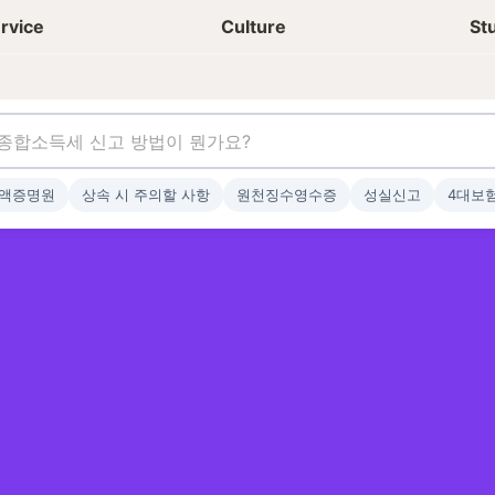
상담신청
청년들 일상
rvice
Culture
St
액증명원
상속 시 주의할 사항
원천징수영수증
성실신고
4대보