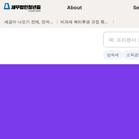
세무가이드 콘텐츠
기장
About
Se
세금이 나오기 전에, 먼저 연락하는 세무법인
/
비과세 복리후생 규정 묶음 정비 — 학자금·경조금·여비교통비를 한 번에 세팅하기
/
상속세
소득금