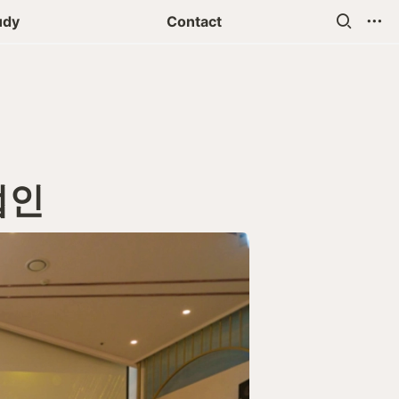
udy
Contact
법인