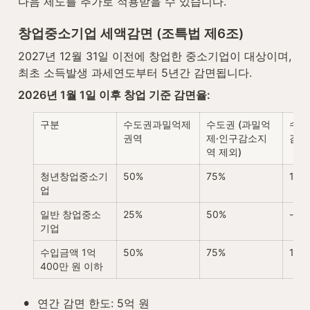
다음 제도를 추가로 적용받을 수 있습니다.
창업중소기업 세액감면 (조특법 제6조)
2027년 12월 31일 이전에 창업한 중소기업이 대상이며, 
최초 소득발생 과세연도부터 5년간 감면됩니다.
2026년 1월 1일 이후 창업 기준 감면율:
구분
수도권과밀억제
수도권 (과밀억
수도
권역
제·인구감소지
감소
역 제외)
청년창업중소기
50%
75%
100
업
일반 창업중소
25%
50%
-
기업
수입금액 1억 
50%
75%
100
400만 원 이하
•
연간 감면 한도: 5억 원