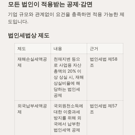
모든 법인이 적용받는 공제·감면
기업 규모와 관계없이 요건을 충족하면 적용 가능한 제
도입니다.
법인세법상 제도
제도
내용
근거
재해손실세액공
천재지변 등으
법인세법 제58
제
로 사업용 자산
조
총액의 20% 이
상 상실 시, 재해
상실비율에 해
당하는 법인세 
공제
외국납부세액공
국외원천소득에 
법인세법 제57
제
대한 이중과세 
조
방지를 위해 외
국에서 납부한 
법인세액 공제