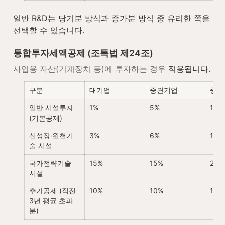
일반 R&D는 당기분 방식과 증가분 방식 중 유리한 쪽을 
선택할 수 있습니다.
통합투자세액공제 (조특법 제24조)
사업용 자산(기계장치 등)에 투자하는 경우
 적용됩니다.
구분
대기업
중견기업
중소
일반 시설투자 
1%
5%
10%
(기본공제)
신성장·원천기
3%
6%
12%
술 시설
국가전략기술 
15%
15%
25%
시설
추가공제 (직전 
10%
10%
10%
3년 평균 초과
분)