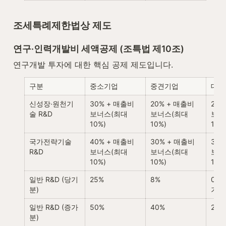
조세특례제한법상 제도
연구·인력개발비 세액공제 (조특법 제10조)
연구개발 투자에 대한 핵심 공제 제도입니다.
구분
중소기업
중견기업
대기
신성장·원천기
30% + 매출비 
20% + 매출비 
20%
술 R&D
보너스(최대 
보너스(최대 
보너
10%)
10%)
10%
국가전략기술 
40% + 매출비 
30% + 매출비 
30%
R&D
보너스(최대 
보너스(최대 
보너
10%)
10%)
10%
일반 R&D (당기
25%
8%
0--
분)
기준
일반 R&D (증가
50%
40%
25%
분)