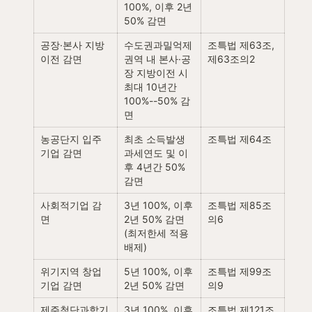
100%, 이후 2년 
50% 감면
공장·본사 지방
수도권과밀억제
조특법 제63조, 
이전 감면
권역 내 본사·공
제63조의2
장 지방이전 시 
최대 10년간 
100%--50% 감
면
농공단지 입주
최초 소득발생 
조특법 제64조
기업 감면
과세연도 및 이
후 4년간 50% 
감면
사회적기업 감
3년 100%, 이후 
조특법 제85조
면
2년 50% 감면 
의6
(최저한세 적용 
배제)
위기지역 창업
5년 100%, 이후 
조특법 제99조
기업 감면
2년 50% 감면
의9
제주첨단과학기
3년 100%, 이후 
조특법 제121조