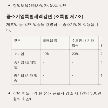
•
창업보육센터사업자: 50% 감면
중소기업특별세액감면 (조특법 제7조)
제조업 등 감면 업종을 경영하는 중소기업에 적용됩니
다.
구분
도매업 등
수도권 내 기타 
수도
업종
업종
소기업
10%
20%
30%
중기업 (도매업 
-
-
5%
등)
중기업 (기타 업
-
-
15%
종)
•
감면 한도: 1억 원 (상시근로자 감소 시 1인당 500만 
원씩 차감)