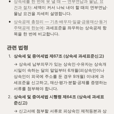
•
상속세를 한 번에 못 낼 때 — 연부연납과 물납, 요
건과 절차
: 세액이 커서 나눠 내야 할 때의 연부연납·
물납 요건을 자세히 설명합니다.
•
상속공제 총정리 — 기초·배우자·일괄·금융재산·동거
주택공제 한눈에
: 과세표준을 좌우하는 상속공제 항
목을 한 번에 비교합니다.
관련 법령
1
.
상속세 및 증여세법 제67조 (상속세 과세표준신고)
→ 상속세 납부의무가 있는 상속인·수유자는 상속개
시일이 속하는 달의 말일부터 6개월(피상속인이나 
상속인이 외국에 주소를 둔 경우 9개월) 이내에 과
세표준을 신고하고, 재산·평가·분할·공제를 증명하는 
서류를 첨부해야 합니다.
2
.
상속세 및 증여세법 시행령 제64조 (상속세 과세표
준신고)
→ 신고서에 첨부할 서류로 피상속인 제적등본과 상