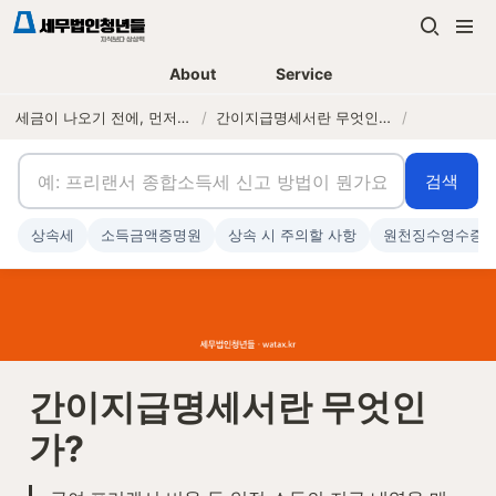
About
Service
세금이 나오기 전에, 먼저 연락하는 세무법인
/
간이지급명세서란 무엇인가?
/
검색
상속세
소득금액증명원
상속 시 주의할 사항
원천징수영수증
간이지급명세서란 무엇인
가?