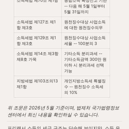
소득세법 제70조 제1항
종합소득 확정신고 기한 
-- 다음 해 5월 1일부터 
5월 31일까지
소득세법 제127조 제1
원천징수대상 사업소득
항 제3호
에 대한 원천징수의무
소득세법 제129조 제1
원천징수대상 사업소득 
항 제3호
세율 -- 100분의 3
소득세법 제14조 제3항 
기타소득 분리과세 -- 
제8호 가목
기타소득금액 300만 원 
이하 시 분리과세 선택 
가능
지방세법 제103조의13 
개인지방소득세 특별징
제1항
수 -- 원천징수 소득세
의 10%
위 조문은 2026년 5월 기준이며, 법제처 국가법령정보
센터에서 최신 내용을 확인하실 수 있습니다.
프리랜서 소득의 세금 구조는 단순해 보이지만, 소득 유