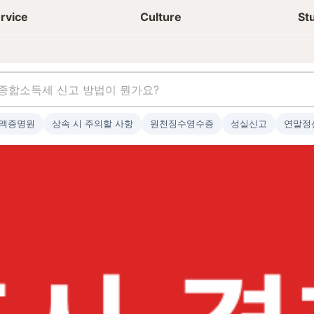
상담신청
청년들 일상
rvice
Culture
St
액증명원
상속 시 주의할 사항
원천징수영수증
성실신고
연말정