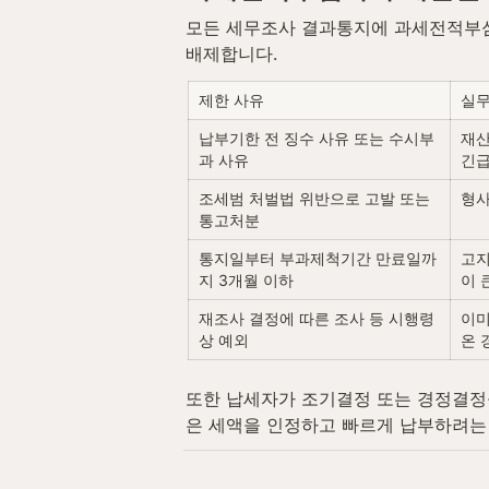
모든 세무조사 결과통지에 과세전적부심
배제합니다.
제한 사유
실무
납부기한 전 징수 사유 또는 수시부
재산
과 사유
긴급
조세범 처벌법 위반으로 고발 또는 
형사
통고처분
통지일부터 부과제척기간 만료일까
고지
지 3개월 이하
이 
재조사 결정에 따른 조사 등 시행령
이미
상 예외
온 
또한 납세자가 조기결정 또는 경정결정
은 세액을 인정하고 빠르게 납부하려는 