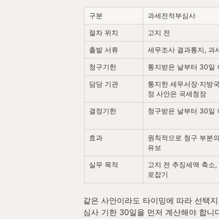
구분
과세전적부심사
절차 위치
고지 전
출발 서류
세무조사 결과통지, 
청구기한
통지받은 날부터 30일
담당 기관
통지한 세무서장·지방국
정 사안은 국세청장
결정기한
청구받은 날부터 30일
효과
원칙적으로 청구 부분의 
유보
실무 목적
고지 전 추징세액 축소,
로잡기
같은 사안이라도 타이밍에 따라 선택지
심사 기한 30일을 먼저 계산해야 합니다