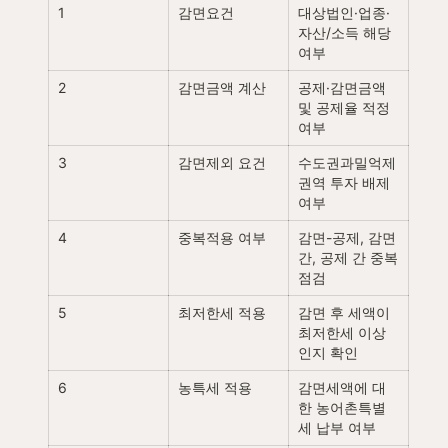
1
감면요건
대상법인·업종·
자산/소득 해당 
여부
2
감면금액 계산
공제·감면금액 
및 공제율 적정 
여부
3
감면제외 요건
수도권과밀억제
권역 투자 배제 
여부
4
중복적용 여부
감면-공제, 감면 
간, 공제 간 중복 
점검
5
최저한세 적용
감면 후 세액이 
최저한세 이상
인지 확인
6
농특세 적용
감면세액에 대
한 농어촌특별
세 납부 여부