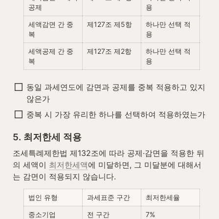
공제
용
세액감면 간 중
제127조 제5항
하나만 선택 적
복
용
세액공제 간 중
제127조 제2항
하나만 선택 적
복
용
동일 과세연도에 감면과 공제를 중복 적용하고 있지 
않은가
중복 시 가장 유리한 하나를 선택하여 적용하였는가
5. 최저한세 적용
조세특례제한법 제132조에 따라 공제·감면을 적용한 뒤
의 세액이 
최저한세액
에 미달하면, 그 미달분에 대해서
는 감면이 적용되지 않습니다.
법인 유형
과세표준 구간
최저한세율
중소기업
전 구간
7%