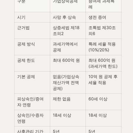
구분
가업상속공제
증여세 과세특
례
시기
사망 후 상속
생전 증여
근거법
상증세법 제18
조특법 제30조
조의2
의6
공제 방식
과세가액에서 
특례 세율 적용
공제
(10%/20%)
공제 한도
최대 600억 원
최대 600억 원
(과세가액 한도)
기본 공제
없음(가업상속 
10억 원 공제 후 
재산가액 전액 
세율 적용
공제)
피상속인/증여
제한 없음
60세 이상
자 연령
상속인/수증자 
18세 이상
18세 이상
연령
사후관리 기간
5년
5년