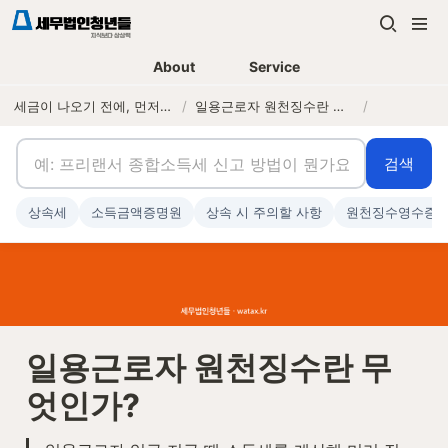
About
Service
세금이 나오기 전에, 먼저 연락하는 세무법인
/
일용근로자 원천징수란 무엇인가?
/
검색
상속세
소득금액증명원
상속 시 주의할 사항
원천징수영수증
일용근로자 원천징수란 무
엇인가?