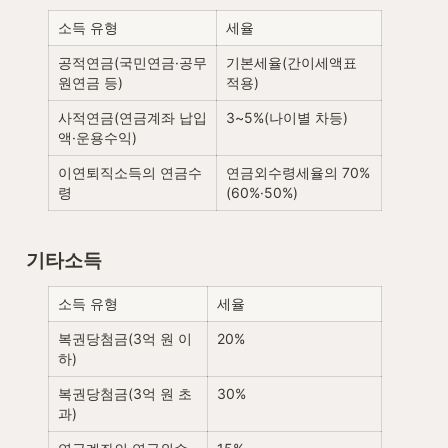
소득 유형
세율
공적연금(국민연금·공무
기본세율(간이세액표 
원연금 등)
적용)
사적연금(연금계좌 납입
3~5%(나이별 차등)
액·운용수익)
이연퇴직소득의 연금수
연금외수령세율의 70%
령
(60%·50%)
기타소득
소득 유형
세율
복권당첨금(3억 원 이
20%
하)
복권당첨금(3억 원 초
30%
과)