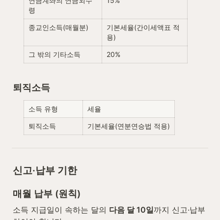
연금계좌의 연금외수
15%
령
종교인소득(매월분)
기본세율(간이세액표 적
용)
그 밖의 기타소득
20%
퇴직소득
소득 유형
세율
퇴직소득
기본세율(연분연승법 적용)
신고·납부 기한
매월 납부 (원칙)
소득 지급일이 속하는 달의 
다음 달 10일
까지 신고·납부