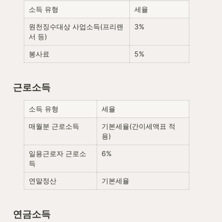
소득 유형
세율
원천징수대상 사업소득(프리랜
3%
서 등)
봉사료
5%
근로소득
소득 유형
세율
매월분 근로소득
기본세율(간이세액표 적
용)
일용근로자 근로소
6%
득
연말정산
기본세율
연금소득