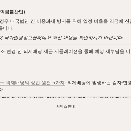
 익금불산입)
경우 내국법인 간 이중과세 방지를 위해 일정 비율을 익금에 산
릅니다.
법제처 국가법령정보센터에서 최신 내용을 확인하시기 바랍니다.
조 변경 전 의제배당 세금 시뮬레이션을 통해 예상 세부담을 미
— 의제배당의 상법 원천 5가지
: 의제배당이 발생하는 감자·합
다.
당 절차와 세법상 의제배당의 차이를 이해하는 데 도움이 됩니다.
서비스 안내
 세무조정 금액이 주주에게 귀속될 때의 소득처분과의 구별이 필요
당이 귀속되는 배당소득의 개념과 원천징수·종합과세 판단 기준을
의제배당 포함 금융소득이 연 2,000만 원을 초과하면 종합소득