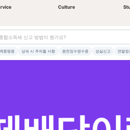
상담신청
청년들 일상
rvice
Culture
St
액증명원
상속 시 주의할 사항
원천징수영수증
성실신고
연말정