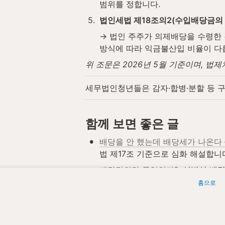
범위를 정합니다.
5
.
법인세법 제18조의2(수입배당금의
→ 법인 주주가 의제배당을 수령한 
방식에 따라 익금불산입 비율이 다
위 조문은 2026년 5월 기준이며, 
세무법인청년들은 감자·합병·분할 등 구
함께 보면 좋은 글
•
배당을 안 했는데 배당세가 나온다 
법 제17조 기준으로 심화 해설합니
•
배당결의란 무엇인가?
: 상법상 배
•
홈으로
배당처분이란 무엇인가?
: 법인세
•
배당소득이란 무엇인가?
: 의제배
•
금융소득종합과세란 무엇인가?
: 