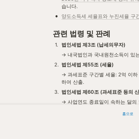
습니다.
•
양도소득세 세율표와 누진세율 구간 
관련 법령 및 판례
1
.
법인세법 제3조 (납세의무자)
→ 내국법인과 국내원천소득이 있는
2
.
법인세법 제55조 (세율)
→ 과세표준 구간별 세율: 2억 이하 10
하여 산출.
3
.
법인세법 제60조 (과세표준 등의 신
→ 사업연도 종료일이 속하는 달의 
4
.
법인세법 시행령 제92조 (월수의 계
홈으로
→ 사업연도가 1년 미만인 경우 월수
5
.
법인세법 제13조 (과세표준)