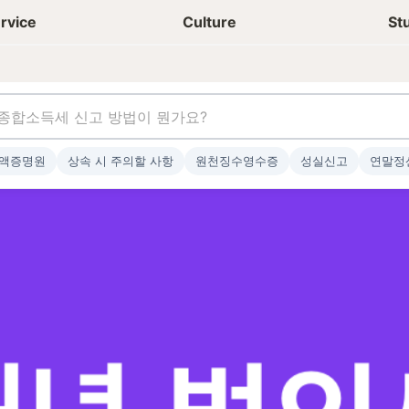
상담신청
청년들 일상
rvice
Culture
St
액증명원
상속 시 주의할 사항
원천징수영수증
성실신고
연말정