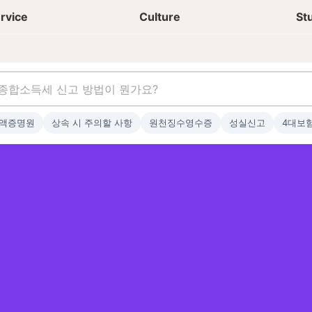
상담신청
청년들 일상
rvice
Culture
St
액증명원
상속 시 주의할 사항
원천징수영수증
성실신고
4대보