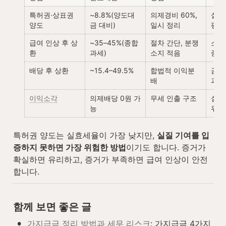
특허권·상표권 
~8.8%(양도대
의제경비 60%, 
실질
양도
금 대비)
일시 정리
평가
급여 인상 후 상
~35–45%(종합
절차 간단, 분쟁 
소득
환
과세)
소지 적음
증가
배당 후 상환
~15.4–49.5%
합법적 이익분
금융
배
과세
이익소각
의제배당 0원 가
무세 인출 구조
실질
능
위험
특허권 양도는 실효세율이 가장 낮지만, 
실질 기여를 입
증하지 못하면 가장 위험한 방법
이기도 합니다. 증거가 
확실하면 유리하고, 증거가 부족하면 급여 인상이 안전
합니다.
함께 보면 좋은 글
•
가지급금 정리 방법과 세무 리스크
: 가지급금 4가지 