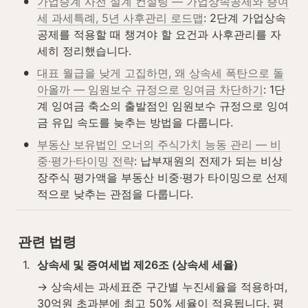
•
가업승계 사전 설계 컨설팅 — 가업상속공제와 증여
세 과세특례, 5년 사후관리 로드맵
: 2단계 가업상속
공제를 적용할 때 챙겨야 할 요건과 사후관리를 자
세히 정리했습니다.
•
대표 월급을 낮게 고집하면, 왜 상속세 폭탄으로 돌
아올까 — 임원보수 규정으로 잉여금 차단하기
: 1단
계 잉여금 축소의 출발점인 임원보수 규정으로 잉여
금 유입 속도를 늦추는 방법을 다룹니다.
•
부동산 보유법인 오너의 주식가치 능동 관리 — 비
중·평가·타이밍 전략
: 납부재원의 전제가 되는 비상
장주식 평가액을 부동산 비중·평가 타이밍으로 선제
적으로 낮추는 관점을 다룹니다.
관련 법령
1
.
상속세 및 증여세법 제26조 (상속세 세율)
→ 상속세는 과세표준 구간별 누진세율을 적용하며, 
30억원 초과분에 최고 50% 세율이 적용됩니다. 평