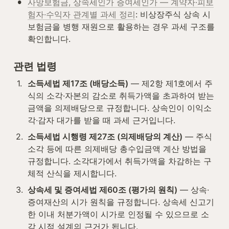
•
사망보험금, 상속세인가 증여세인가 — 계약자·피보
험자·수익자 관계별 과세 정리
: 비상장주식 상속 시 
보험금을 병행 재원으로 활용하는 경우 과세 구조를 
확인합니다.
관련 법령
1
.
소득세법 제17조 (배당소득)
 — 제2항 제1호에서 주
식의 소각·자본의 감소로 취득가액을 초과하여 받는 
금액을 의제배당으로 규정합니다. 상속인이 이익소
각·감자 대가를 받을 때 과세 근거입니다.
2
.
소득세법 시행령 제27조 (의제배당의 계산)
 — 주식
소각 등에 따른 의제배당 총수입금액 계산 방법을 
규정합니다. 소각대가에서 취득가액을 차감하는 구
체적 산식을 제시합니다.
3
.
상속세 및 증여세법 제60조 (평가의 원칙)
 — 상속·
증여재산의 시가 원칙을 규정합니다. 상속세 신고기
한 이내 처분가액이 시가로 인정될 수 있으므로 소
각 시점 설계의 근거가 됩니다.