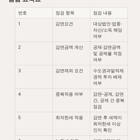
번호
점검 항목
점검 내용
1
감면요건
대상법인·업종·
자산/소득 해당 
여부
2
감면금액 계산
공제·감면금액 
및 공제율 적정 
여부
3
감면제외 요건
수도권과밀억제
권역 투자 배제 
여부
4
중복적용 여부
감면-공제, 감면 
간, 공제 간 중복 
점검
5
최저한세 적용
감면 후 세액이 
최저한세 이상
인지 확인