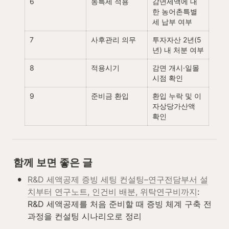
6
농특세 적용
감면세액에 대
한 농어촌특별
세 납부 여부
7
사후관리 의무
투자자산 2년(5
년) 내 처분 여부
8
적용시기
감면 개시·일몰 
시점 확인
9
준비금 환입
환입 누락 및 이
자상당가산액 
확인
함께 보면 좋은 글
•
R&D 세액공제 증빙 세팅 컨설팅–연구전담부서 설
치부터 연구노트, 인건비 배분, 위탁연구비까지
: 
R&D 세액공제를 처음 준비할 때 증빙 체계 구축 전 
과정을 컨설팅 시나리오로 정리