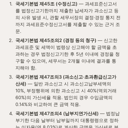
1
.
국세기본법 제45조 (수정신고)
 — 과세표준신고서
를 법정신고기한까지 제출한 납세자가 과소신고 등
의 사유 발생 시, 관할 세무서장의 결정·경정 통지 전
까지 과세표준수정신고서를 제출할 수 있는 근거 조
문.
2
.
국세기본법 제45조의2 (경정 등의 청구)
 — 신고한 
과세표준 및 세액이 법령상 신고해야 할 금액을 초
과하는 경우 법정신고기한 후 5년 이내에 경정을 청
구할 수 있으며, 세무서는 2개월 이내에 결과를 통
지해야 함.
3
.
국세기본법 제47조의3 (과소신고·초과환급신고가
산세)
 — 일반 과소신고 시 과소신고납부세액의 
10%, 부정행위에 의한 과소신고 시 40%(역외거래 
60%)의 가산세율 적용. 법인의 경우 수입금액의 
0.14%와 비교하여 큰 금액 적용.
4
.
국세기본법 제47조의4 (납부지연가산세)
 — 법정납
부기한 다음 날부터 납부일까지 대통령령으로 정하
는 이자율(연 8.03%)로 계산한 금액을 가산세로 부