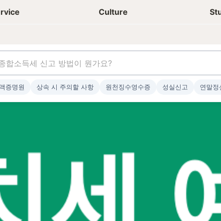
상담신청
청년들 일상
rvice
Culture
St
액증명원
상속 시 주의할 사항
원천징수영수증
성실신고
연말정