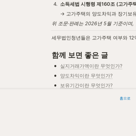
4
.
소득세법 시행령 제160조 (고가주
→ 고가주택의 양도차익과 장기보유
위 조문·판례는 2026년 5월 기준이
세무법인청년들은 고가주택 여부와 12
함께 보면 좋은 글
•
실지거래가액이란 무엇인가?
•
양도차익이란 무엇인가?
•
보유기간이란 무엇인가?
•
거주기간이란 무엇인가?
홈으로
•
주택 수란 무엇인가?
 세무법인청년들 | 원문: 
https://www