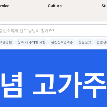
상담신청
청년들 일상
rvice
Culture
St
액증명원
상속 시 주의할 사항
원천징수영수증
성실신고
연말정