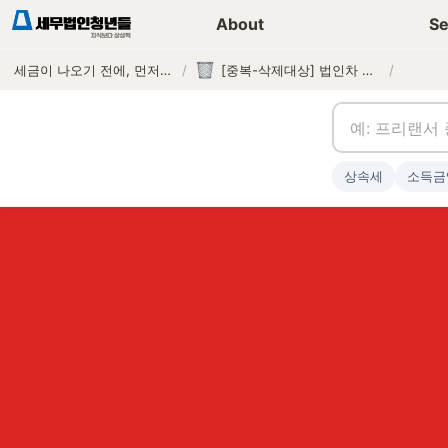
세무가이드 콘텐츠
기장
About
Se
세금이 나오기 전에, 먼저 연락하는 세무법인
/
[중복-삭제대상] 법인차 연두색번호판 세무조사(중복본)
/
상속세
소득금