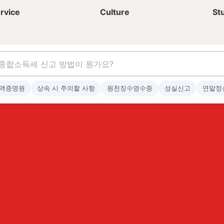
상담신청
청년들 일상
rvice
Culture
St
액증명원
상속 시 주의할 사항
원천징수영수증
성실신고
연말정