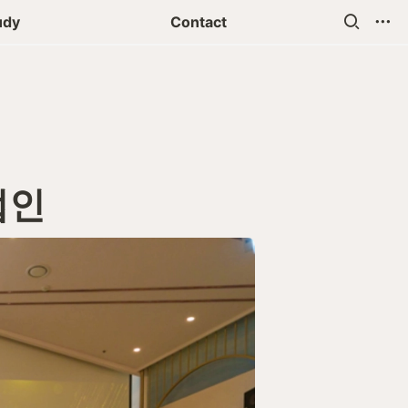
udy
Contact
법인