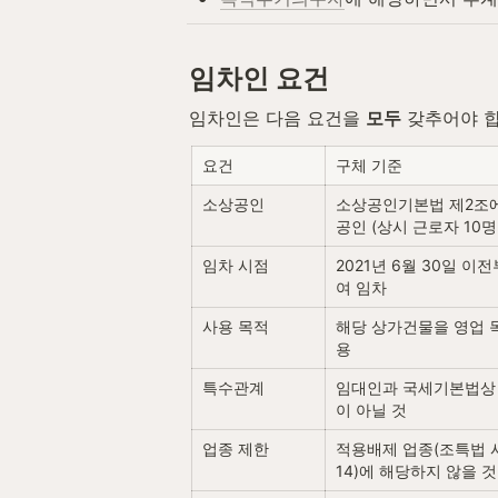
임차인 요건
임차인은 다음 요건을 
모두
 갖추어야 
요건
구체 기준
소상공인
소상공인기본법 제2조에
공인 (상시 근로자 10명
임차 시점
2021년 6월 30일 이
여 임차
사용 목적
해당 상가건물을 영업 
용
특수관계
임대인과 국세기본법상
이 아닐 것
업종 제한
적용배제 업종(조특법 시
14)에 해당하지 않을 것