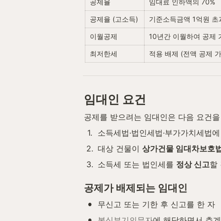
공제율
임대료 인하액의 70%
공제율 (고소득)
기준소득금액 1억원 초과
이월공제
10년간 이월하여 공제 
최저한세
적용 배제 (전액 공제 가
임대인 요건
공제를 받으려는 임대인은 다음 요건을
1
.
소득세법·법인세법·부가가치세법에 
2
.
대상 건물이 
상가건물 임대차보호법
3
.
소득세 또는 법인세를 
정상 신고
할
공제가 배제되는 임대인
•
무신고 또는 기한 후 신고를 한 자
•
복식부기의무자
에 해당하면서 추계