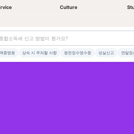
상담신청
청년들 일상
rvice
Culture
St
액증명원
상속 시 주의할 사항
원천징수영수증
성실신고
연말정