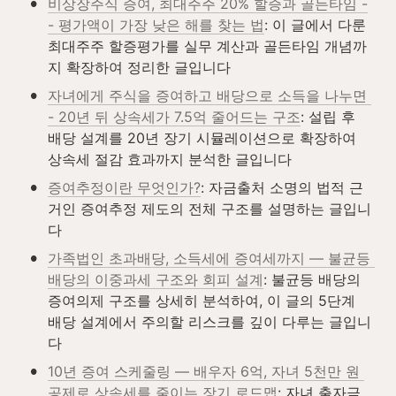
•
비상장주식 증여, 최대주주 20% 할증과 골든타임 -
- 평가액이 가장 낮은 해를 찾는 법
: 이 글에서 다룬 
최대주주 할증평가를 실무 계산과 골든타임 개념까
지 확장하여 정리한 글입니다
•
자녀에게 주식을 증여하고 배당으로 소득을 나누면 
- 20년 뒤 상속세가 7.5억 줄어드는 구조
: 설립 후 
배당 설계를 20년 장기 시뮬레이션으로 확장하여 
상속세 절감 효과까지 분석한 글입니다
•
증여추정이란 무엇인가?
: 자금출처 소명의 법적 근
거인 증여추정 제도의 전체 구조를 설명하는 글입니
다
•
가족법인 초과배당, 소득세에 증여세까지 — 불균등 
배당의 이중과세 구조와 회피 설계
: 불균등 배당의 
증여의제 구조를 상세히 분석하여, 이 글의 5단계 
배당 설계에서 주의할 리스크를 깊이 다루는 글입니
다
•
10년 증여 스케줄링 — 배우자 6억, 자녀 5천만 원 
공제로 상속세를 줄이는 장기 로드맵
: 자녀 출자금 