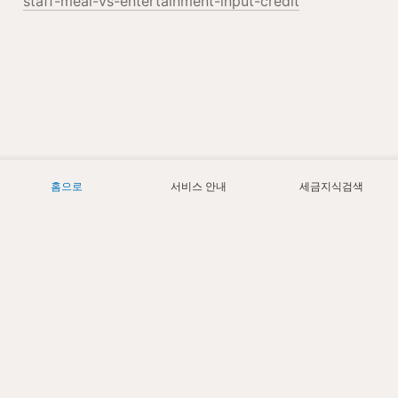
staff-meal-vs-entertainment-input-credit
홈으로
서비스 안내
세금지식검색