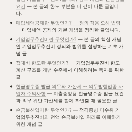
요건
 — 본 글의 한도 부분을 더 깊이 다룬 글입니
다.
•
매입세액공제란 무엇인가? — 정의·적용·오해·법령
— 매입세액 공제의 기본 개념을 정리한 글입니다.
•
기업업무추진비란 무엇인가?
 — 본 글의 핵심 개념
인 기업업무추진비 정의와 범위를 설명하는 기초 개
념 글
•
접대비 한도란 무엇인가?
 — 기업업무추진비 한도 
계산 구조를 개념 수준에서 이해하려는 독자를 위한 
글
•
현금영수증 발급 의무와 가산세 -- 의무발행업종 사
업자 주의사항
 — 지출증빙용 현금영수증 발급 요건
과 의무 위반 가산세를 함께 확인할 때 필요한 글
•
손금불산입이란 무엇인가?
 — 적격증빙 미수취 기
업업무추진비의 전액 손금불산입 처리를 이해하기 
위한 개념 글