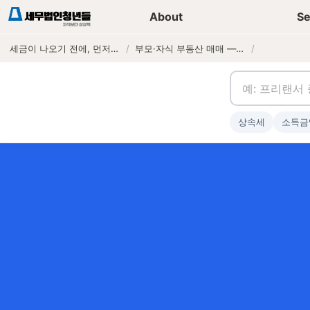
세무가이드 콘텐츠
기장
About
Se
세금이 나오기 전에, 먼저 연락하는 세무법인
/
부모·자식 부동산 매매 — 시가 평가와 저가양도 증여 추정 분기
/
상속세
소득금