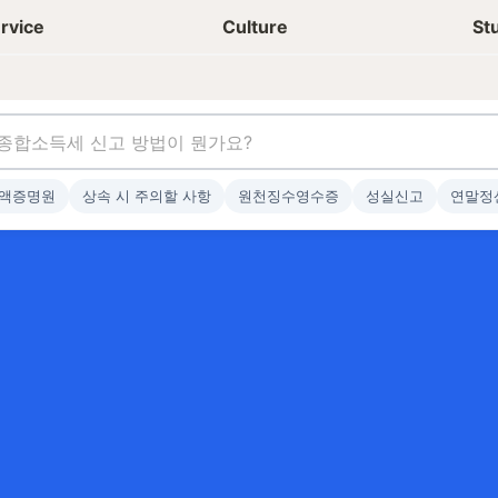
상담신청
청년들 일상
rvice
Culture
St
액증명원
상속 시 주의할 사항
원천징수영수증
성실신고
연말정