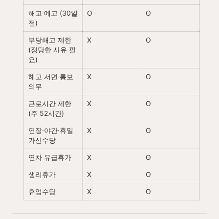
해고 예고 (30일 
O
O
전)
부당해고 제한 
X
O
(정당한 사유 필
요)
해고 서면 통보 
X
O
의무
근로시간 제한 
X
O
(주 52시간)
연장·야간·휴일 
X
O
가산수당
연차 유급휴가
X
O
생리휴가
X
O
휴업수당
X
O