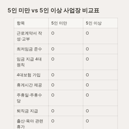
5인 미만 vs 5인 이상 사업장 비교표
항목
5인 미만
5인 이상
근로계약서 작
O
O
성·교부
최저임금 준수
O
O
임금 지급 4대 
O
O
원칙
4대보험 가입
O
O
휴게시간 제공
O
O
주휴일·주휴수
O
O
당
퇴직금 지급
O
O
출산·육아 관련 
O
O
휴가