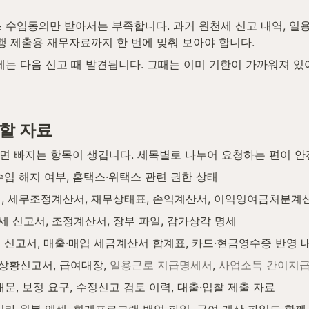
 수임동의만 받아서는 부족합니다. 과거 원천세 신고 내역, 일
은행 제출용 재무자료까지 한 번에 맞춰 보아야 합니다.
제는 다음 신고 때 발견됩니다. 그때는 이미 기한이 가까워져 있어
할 자료
하면 빠지는 항목이 생깁니다. 세목별로 나누어 요청하는 편이 안
 수임 해지 여부, 홈택스·위택스 관련 권한 상태
고서, 세무조정계산서, 재무상태표, 손익계산서, 이익잉여금처분계
득세 신고서, 조정계산서, 장부 파일, 감가상각 명세
확정 신고서, 매출·매입 세금계산서 합계표, 카드·현금영수증 반영 
상황신고서, 급여대장, 
일용근로 지급명세서
, 
사업소득 간이지
내문, 보정 요구, 수정신고 검토 이력, 대출·입찰 제출 자료
니라 원본 엑셀, 회계프로그램 백업 파일, 급여 계산 파일도 함