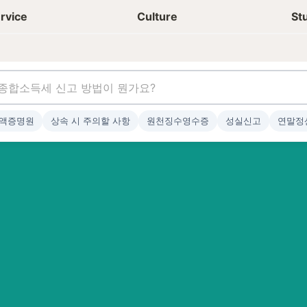
상담신청
청년들 일상
rvice
Culture
St
액증명원
상속 시 주의할 사항
원천징수영수증
성실신고
연말정