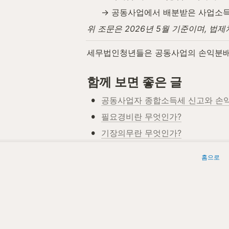
→ 공동사업에서 배분받은 사업소득
위 조문은 2026년 5월 기준이며, 
세무법인청년들은 공동사업의 손익분배비
함께 보면 좋은 글
•
공동사업자 종합소득세 신고와 손
•
필요경비란 무엇인가?
•
기장의무란 무엇인가?
•
추계신고란? 장부 없이 종합소득세
홈으로
•
종합소득세란 무엇인가?
 세무법인청년들 | 원문: 
https://www