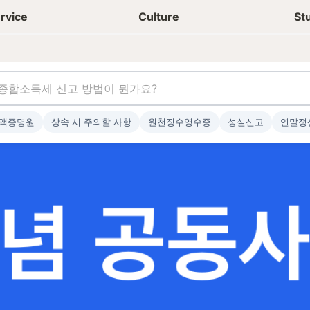
상담신청
청년들 일상
rvice
Culture
St
액증명원
상속 시 주의할 사항
원천징수영수증
성실신고
연말정