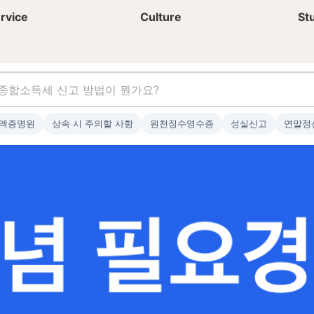
상담신청
청년들 일상
rvice
Culture
St
액증명원
상속 시 주의할 사항
원천징수영수증
성실신고
연말정