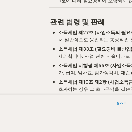
3호에 따라 필요경비에 포함되지 
관련 법령 및 판례
•
소득세법 제27조 (사업소득의 필요
서 일반적으로 용인되는 통상적인 
•
소득세법 제33조 (필요경비 불산입
제외합니다. 사업 관련 지출이라도
•
소득세법 시행령 제55조 (사업소득
가, 급여, 임차료, 감가상각비, 대
•
소득세법 제19조 제2항 (사업소득
초과하는 경우 그 초과금액을 결손
위 조문은 2026년 5월 기준이며, 
홈으로
세무법인청년들은 필요경비와 관련된 사
 세무법인청년들 | 원문: 
https://ww