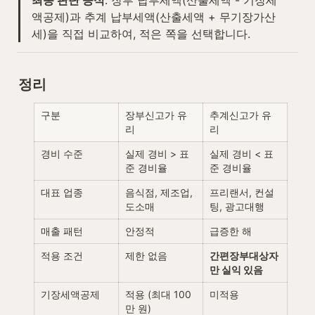
액공제)과 추계 납부세액(산출세액 + 무기장가산
세)을 직접 비교하여, 적은 쪽을 선택합니다.
정리
구분
장부신고가 유
추계신고가 유
리
리
경비 수준
실제 경비 > 표
실제 경비 < 표
준 경비율
준 경비율
대표 업종
음식점, 제조업, 
프리랜서, 컨설
도소매
팅, 광고대행
매출 패턴
안정적
급증한 해
적용 조건
제한 없음
간편장부대상자
만 실익 있음
기장세액공제
적용 (최대 100
미적용
만 원)