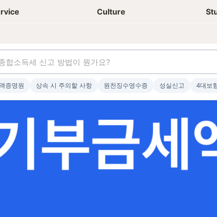
상담신청
청년들 일상
rvice
Culture
St
액증명원
상속 시 주의할 사항
원천징수영수증
성실신고
4대보