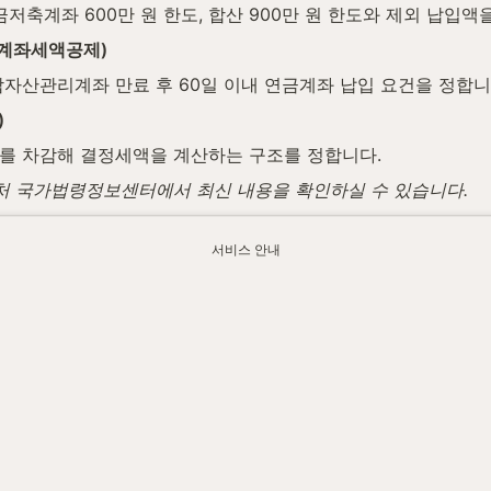
저축계좌 600만 원 한도, 합산 900만 원 한도와 제외 납입액
금계좌세액공제)
자산관리계좌 만료 후 60일 이내 연금계좌 납입 요건을 정합니
)
를 차감해 결정세액을 계산하는 구조를 정합니다.
법제처 국가법령정보센터에서 최신 내용을 확인하실 수 있습니다.
시 납입계좌 종류, 한도, 소득별 공제율, 제외 납입액을 함께
서비스 안내
.watax.kr/income-tax/pension-account-tax-credit