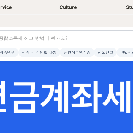
상담신청
청년들 일상
rvice
Culture
St
액증명원
상속 시 주의할 사항
원천징수영수증
성실신고
연말정