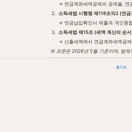
→ 연금계좌세액공제의 공제율, 연금
2
.
소득세법 시행령 제118조의2 (연
→ 연금납입확인서 제출과 개인종합
3
.
소득세법 제15조 (세액 계산의 순서
→ 산출세액에서 연금계좌세액공제
위 조문은 2026년 5월 기준이며, 
세무법인청년들은 연금계좌세액공제 적용 
홈으로
 세무법인청년들 | 원문: 
https://www