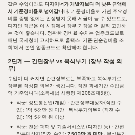
같은 수입이라도 
디자이너가 개발자보다 더 낮은 금액에
서 기준경비율로 넘어갑니다.
 기준경비율로 가면 주요경
비를 증빙 없이는 인정받지 못해 세금이 늘 수 있으므로, 
디자인 직군은 이 시점에서 장부 기장을 더 일찍 고민하
는 것이 좋습니다. 정확한 경비율 수치는 업종코드별로 
매년 국세청이 고시하므로 홈택스 '기준·단순경비율 조
회'에서 본인 업종코드로 확인해야 합니다.
2단계 — 간편장부 vs 복식부기 (장부 작성 의
무)
수입이 더 커지면 간편장부로는 부족하고 복식부기로 
장부를 작성할 의무가 생깁니다. 직전 과세기간 수입금
액 기준입니다(소득세법 시행령 제208조제5항).
•
직군: 정보통신업(개발) · 간편장부대상자(직전 수
입): 1억 5천만 원 미만 · 복식부기의무자(직전 수
입): 1억 5천만 원 이상
•
직군: 전문·과학 및 기술서비스업(디자인 등) · 간편
장부대상자(직전 수입): 
7,500만 원 미만
 · 복식부기