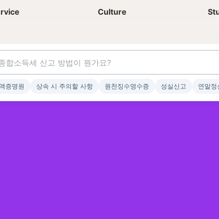
상담신청
청년들 일상
rvice
Culture
St
액증명원
상속 시 주의할 사항
원천징수영수증
성실신고
연말정