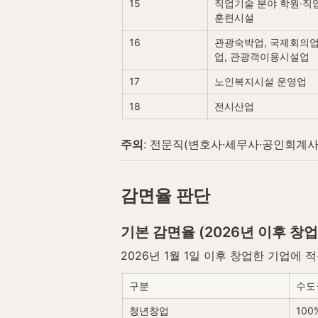
15
직업기술 분야 학원·
훈련시설
16
관광숙박업, 국제회의업
업, 관광객이용시설업
17
노인복지시설 운영업
18
전시산업
주의
: 전문직(변호사·세무사·공인회계사
감면율 판단
기본 감면율 (2026년 이후 창업
2026년 1월 1일 이후 창업한 기업에
구분
수도
청년창업
100