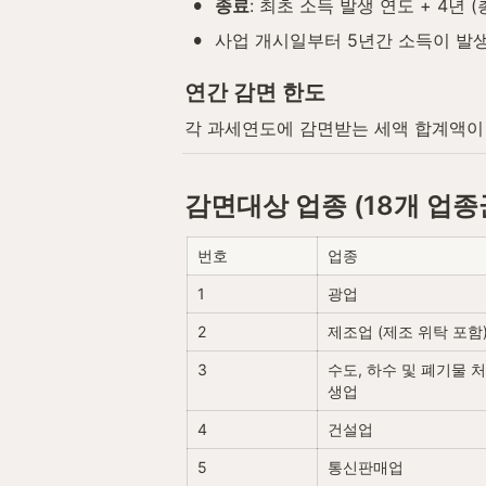
•
종료
: 최초 소득 발생 연도 + 4년 
•
사업 개시일부터 5년간 소득이 발생
연간 감면 한도
각 과세연도에 감면받는 세액 합계액이
감면대상 업종 (18개 업종
번호
업종
1
광업
2
제조업 (제조 위탁 포함
3
수도, 하수 및 폐기물 처
생업
4
건설업
5
통신판매업