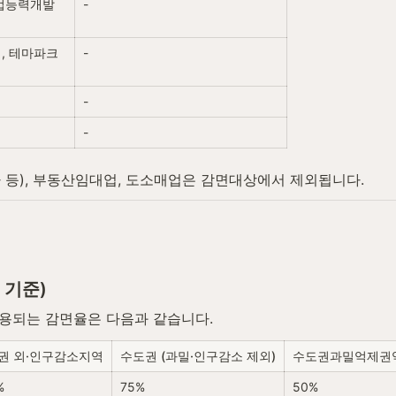
직업능력개발
-
, 테마파크
-
-
-
 등), 부동산임대업, 도소매업은 감면대상에서 제외됩니다.
 기준)
 적용되는 감면율은 다음과 같습니다.
권 외·인구감소지역
수도권 (과밀·인구감소 제외)
수도권과밀억제권
%
75%
50%