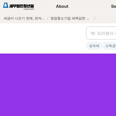
세무가이드 콘텐츠
기장
About
Se
세금이 나오기 전에, 먼저 연락하는 세무법인
/
창업중소기업 세액감면 제도: 대상, 감면율, 신청 요건 총정리
/
상속세
소득금