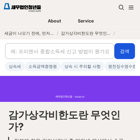
About
Service
세금이 나오기 전에, 먼저 연락하는 세무법인
/
감가상각비한도란 무엇인가?
/
검색
상속세
소득금액증명원
상속 시 주의할 사항
원천징수영수증
감가상각비한도란 무엇인
가?