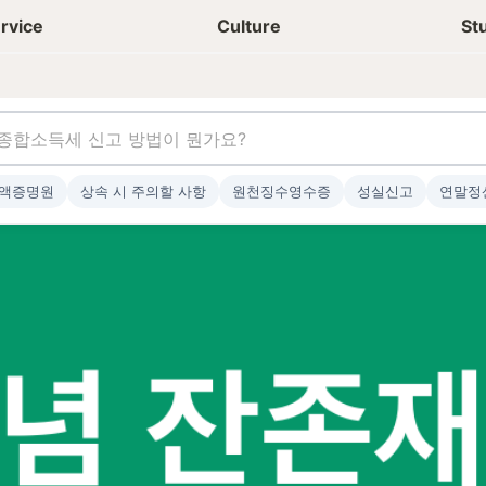
상담신청
청년들 일상
rvice
Culture
St
액증명원
상속 시 주의할 사항
원천징수영수증
성실신고
연말정