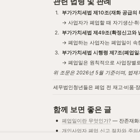
관련 법령 및 판례
1
.
부가가치세법 제10조(재화 공급의 
→ 사업자가 폐업할 때 자기생산·취
2
.
부가가치세법 제49조(확정신고와 
→ 폐업하는 사업자는 폐업일이 속한
3
.
부가가치세법 시행령 제7조(폐업일
→ 폐업일은 원칙적으로 사업장별로
위 조문은 2026년 5월 기준이며, 
세무법인청년들은 폐업 전 재고·비품·장
함께 보면 좋은 글
•
폐업일이란 무엇인가?
 — 잔존재화
•
개인사업자 폐업 신고 절차와 주의