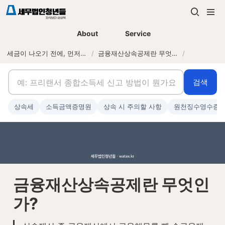
About
Service
세금이 나오기 전에, 먼저 연락하는 세무법인
/
금융재산상속공제란 무엇인가?
/
검색
상속세
소득금액증명원
상속 시 주의할 사항
원천징수영수증
금융재산상속공제란 무엇인
가?