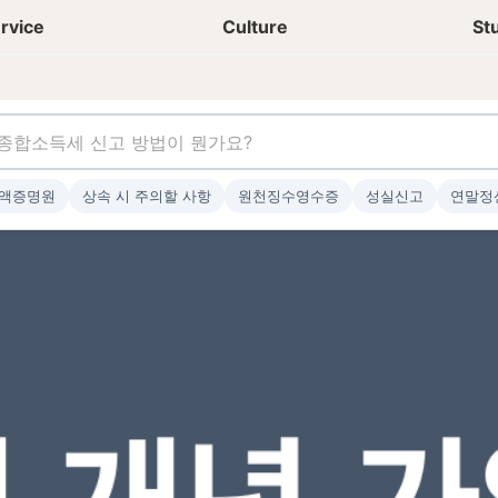
상담신청
청년들 일상
rvice
Culture
St
액증명원
상속 시 주의할 사항
원천징수영수증
성실신고
연말정