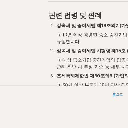
관련 법령 및 판례
1
.
상속세 및 증여세법 제18조의2 (
→ 10년 이상 경영한 중소·중견기
규정합니다.
2
.
상속세 및 증여세법 시행령 제15조 
→ 대상 중소기업·중견기업의 업종·
관리 위반 시 추징 기준 등 세부 
3
.
조세특례제한법 제30조의6 (가업의
→ 60세 이상 부모가 10년 이상 경
영 기간에 따라 300억–600억원의
홈으로
4
.
조세특례제한법 시행령 제27조의6 
→ 부모의 대표이사 재직 요건, 수증
을 규정합니다.
위 조문은 2026년 5월 기준이며, 