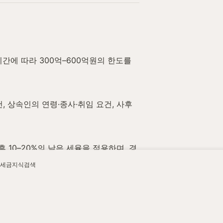
에 따라 300억–600억원의 한도를 
 상속인의 연령·종사·취임 요건, 사후
후 10–20%의 낮은 세율을 적용하며, 경
세금지식검색
반 시 추징 사유 및 이자상당액 산정 방법