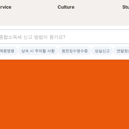
상담신청
청년들 일상
rvice
Culture
St
액증명원
상속 시 주의할 사항
원천징수영수증
성실신고
연말정