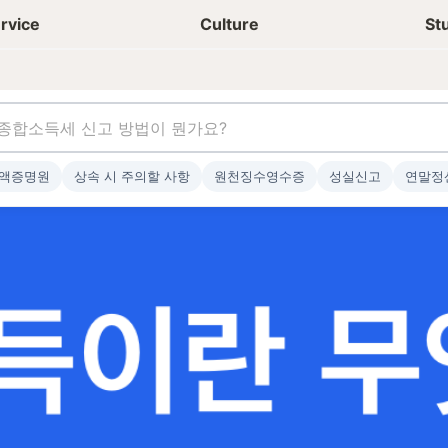
상담신청
청년들 일상
rvice
Culture
St
액증명원
상속 시 주의할 사항
원천징수영수증
성실신고
연말정