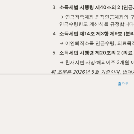
3
.
소득세법 시행령 제40조의 2 (연금
→ 연금저축계좌·퇴직연금계좌의 구체적
연금수령한도 계산식을 규정합니다
4
.
소득세법 제14조 제3항 제9호 (
→ 이연퇴직소득 연금수령, 의료목적
5
.
소득세법 시행령 제20조의 2 (의료
→ 천재지변·사망·해외이주·3개월
위 조문은 2026년 5월 기준이며, 
홈으로
세무법인청년들은 연금소득과 관련된 사
 세무법인청년들 | 원문: 
https://www