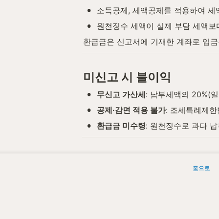
•
소득공제, 세액공제를 적용하여 세
•
원천징수 세액이 실제 부담 세액보
환급금은 신고서에 기재한 계좌로 입금
미신고 시 불이익
•
무신고 가산세
: 납부세액의 20%(
•
공제·감면 적용 불가
: 조세특례제한
•
환급금 미수령
: 원천징수로 과다 
관련 법령
홈으로
조문
내
소득세법 제70조 (종합소득과세표
종합
준 확정신고)
월 