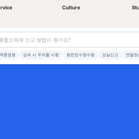
상담신청
청년들 일상
rvice
Culture
St
액증명원
상속 시 주의할 사항
원천징수영수증
성실신고
연말정