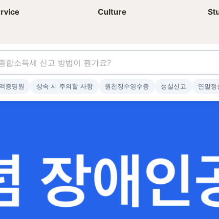
상담신청
청년들 일상
rvice
Culture
St
액증명원
상속 시 주의할 사항
원천징수영수증
성실신고
연말정