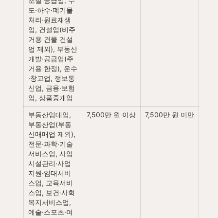
조절 공급업, 수
도·하수·폐기물
처리·원료재생
업, 건설업(비주
거용 건물 건설
업 제외), 부동산 
개발·공급업(주
거용 한정), 운수
·창고업, 정보통
신업, 금융·보험
업, 상품중개업
부동산임대업, 
7,500만 원 이상
7,500만 원 미만
부동산업(부동
산매매업 제외), 
전문·과학·기술
서비스업, 사업
시설관리·사업
지원·임대서비
스업, 교육서비
스업, 보건·사회
복지서비스업, 
예술·스포츠·여