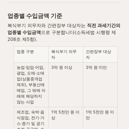
업종별 수입금액 기준
복식부기 의무자와 간편장부 대상자는 
직전 과세기간의 
업종별 수입금액
으로 구분합니다(소득세법 시행령 제
208조 제5항).
업종 구분
복식부기 의무
간편장부 대상
자
자
농업·임업·어업, 
3억 원 이상
3억 원 미만
광업, 도매·소매
업(상품중개업 
제외), 부동산매
매업, 그 밖에 아
래에 해당하지 
않는 사업
제조업, 숙박·음
1억 5천만 원 이
1억 5천만 원 미
식점업, 전기·가
상
만
스·증기 및 공기