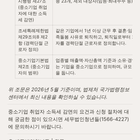
시행령 제27조 
종 23개, 제외 대상자(임원·최대주주 등),
(중소기업 취업
자에 대한 소득
세 감면)
조세특례제한법 
같은 기업에서 1년 이상 근무 후 결혼·임신
제29조의8 제2
족돌봄 사유로 퇴직하고, 퇴직일로부터 2년 이
항 (경력단절 근
자를 경력단절 근로자로 정의합니다.
로자 정의)
중소기업기본법 
업종별 매출액·자산총액 기준과 소유·경영의
제2조 (중소기업
는 기업을 중소기업으로 정의하며, 규모 확대
자의 범위)
을 둡니다.
위 조문은 2026년 5월 기준이며, 법제처 국가법령정보
센터에서 최신 내용을 확인하실 수 있습니다.
중소기업 취업자 소득세 감면의 요건과 신청 절차에 대
해 궁금한 점이 있으시면 세무법인청년들(1566-4227)
에 문의하시기 바랍니다.