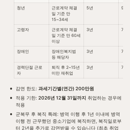
청년
근로계약 체결
5년
90%
일 기준 만 
15~34세
고령자
근로계약 체결
3년
70%
일 기준 만 60세 
이상
장애인
장애인복지법 
3년
70%
등 해당자
경력단절 근로
퇴직 후 2~15년 
3년
70%
자
미만 재취업
•
감면 한도: 
과세기간별(연간) 200만원
•
적용 기한: 
2026년 12월 31일까지
 취업하는 경우에 
적용
•
군복무 후 복직 특례: 병역 이행 후 1년 이내에 병역 
이행 전 근무했던 중소기업에 복직하면, 복직일로부
터 2년을 추가로 감면받을 수 있습니다 (최초 취업