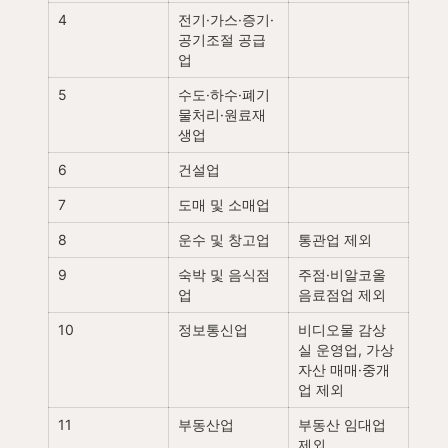
4
전기·가스·증기·
공기조절 공급
업
5
수도·하수·폐기
물처리·원료재
생업
6
건설업
7
도매 및 소매업
8
운수 및 창고업
통관업 제외
9
숙박 및 음식점
주점·비알코올 
업
음료점업 제외
10
정보통신업
비디오물 감상
실 운영업, 가상
자산 매매·중개
업 제외
11
부동산업
부동산 임대업 
제외