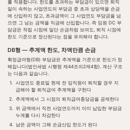
를 적용합니다. 한도를 초과하는 부담금이 있으면 퇴직
일이 속하는 사업연도의 부담금 중 초과 상당액을 손금
에 산입하지 않고, 초과금액이 그 사업연도 부담금을 넘
으면 그 넘는 금액을 익금에 산입합니다. 즉 임원 DC 부
담금은 적립 시점에 일단 손금처럼 보여도, 퇴직 시점에 
한도 기준으로 정산된다는 점을 유의해야 합니다.
DB형 — 추계액 한도, 차액만큼 손금
확정급여형(DB) 부담금은 추계액을 기준으로 한도가 정
해집니다(법인세법 시행령 제44조의2제4항). 계산 구조
는 다음과 같습니다.
1
.
사업연도 종료일 현재 전 임직원이 퇴직할 경우 지
급해야 할 퇴직급여 추계액을 구한다
2
.
추계액에서 그 시점의 퇴직급여충당금을 공제한다
3
.
위 금액에서 직전 사업연도까지 이미 납입한 부담금 
누계를 다시 차감한다
4
.
남은 금액이 그해 손금산입 한도가 된다