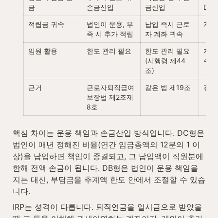
금
손금산입
금산입
DC
적립금 귀속
법인이 운용, 부
납입 즉시 근로
개인
족 시 추가 적립
자 계좌 귀속
임원 활용
한도 관리 필요
한도 관리 필요 
개인
(시행령 제44
수단
조)
근거
근로자퇴직급여 
같은 법 제19조
같은
보장법 제2조제
8호
핵심 차이는 운용 책임과 손금산입 방식입니다. DC형은 
법인이 매년 정해진 비율(연간 임금총액의 12분의 1 이
상)을 납입하면 책임이 종결되고, 그 납입액이 직원분에 
한해 전액 손금이 됩니다. DB형은 법인이 운용 책임을 
지는 대신, 부담금을 추계액 한도 안에서 조절할 수 있습
니다.
IRP는 성격이 다릅니다. 퇴직연금을 일시금으로 받았을 