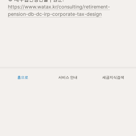
https://www.watax.kr/consulting/retirement-
pension-db-dc-irp-corporate-tax-design
홈으로
서비스 안내
세금지식검색