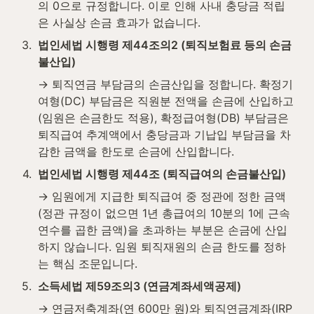
의 0으로 규정합니다. 이로 인해 사내 충당금 적립
은 사실상 손금 효과가 없습니다.
3
.
법인세법 시행령 제44조의2 (퇴직보험료 등의 손금
불산입)
→ 퇴직연금 부담금의 손금산입을 정합니다. 확정기
여형(DC) 부담금은 직원분 전액을 손금에 산입하고
(임원은 손금한도 적용), 확정급여형(DB) 부담금은 
퇴직급여 추계액에서 충당금과 기납입 부담금을 차
감한 금액을 한도로 손금에 산입합니다.
4
.
법인세법 시행령 제44조 (퇴직급여의 손금불산입)
→ 임원에게 지급한 퇴직급여 중 정관에 정한 금액
(정관 규정이 없으면 1년 총급여의 10분의 1에 근속
연수를 곱한 금액)을 초과하는 부분은 손금에 산입
하지 않습니다. 임원 퇴직재원의 손금 한도를 정하
는 핵심 조문입니다.
5
.
소득세법 제59조의3 (연금계좌세액공제)
→ 연금저축계좌(연 600만 원)와 퇴직연금계좌(IRP 