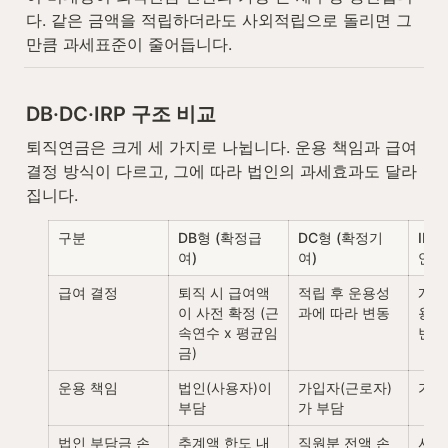
다. 같은 금액을 적립하더라도 사외적립으로 돌리면 그
만큼 과세표준이 줄어듭니다.
DB·DC·IRP 구조 비교
퇴직연금은 크게 세 가지로 나뉩니다. 운용 책임과 급여 
결정 방식이 다르고, 그에 따라 법인의 과세효과도 달라
집니다.
구분
DB형 (확정급
DC형 (확정기
IR
여)
여)
연금
급여 결정
퇴직 시 급여액
적립 후 운용성
개인
이 사전 확정 (근
과에 따라 변동
용, 
속연수 x 평균임
변동
금)
운용 책임
법인(사용자)이 
가입자(근로자)
가입
부담
가 부담
법인 부담금 손
추계액 한도 내 
직원분 전액 손
사용