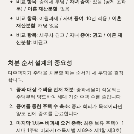
•
비교 항목
: 증여세 부담 / 
자녀 증여
: 있음 (공제 초과
분) / 
이혼 재산분할
: 없음
•
비교 항목
: 이월과세 / 
자녀 증여
: 10년 적용 / 
이혼 
재산분할
: 해당 없음
•
비교 항목
: 세무사 권고 / 
자녀 증여
: 
권고
 / 
이혼 재
산분할
: 
비권고
처분 순서 설계의 중요성
다주택자가 주택을 처분할 때는 순서가 세 부담을 결정
합니다.
1
.
중과 대상 주택을 먼저 처분
: 중과세율이 적용되는 
주택부터 양도하여 세대 기준 주택 수를 줄입니다
2
.
증여를 통한 주택 수 축소
: 중과 회피가 목적이라면 
양도 전에 증여를 완료합니다
3
.
마지막 1채는 비과세 요건 충족
: 최종 보유 주택이 1
세대 1주택 비과세(소득세법 제89조 제1항 제3호)