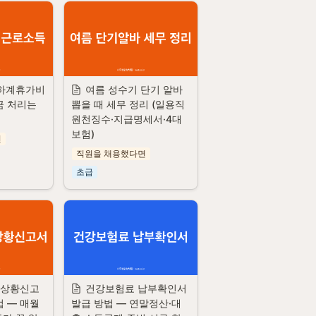
 하계휴가비
여름 성수기 단기 알바 
금 처리는 
뽑을 때 세무 정리 (일용직 
원천징수·지급명세서·4대
보험)
면
직원을 채용했다면
초급
행상황신고
건강보험료 납부확인서 
 — 매월 
발급 방법 — 연말정산·대