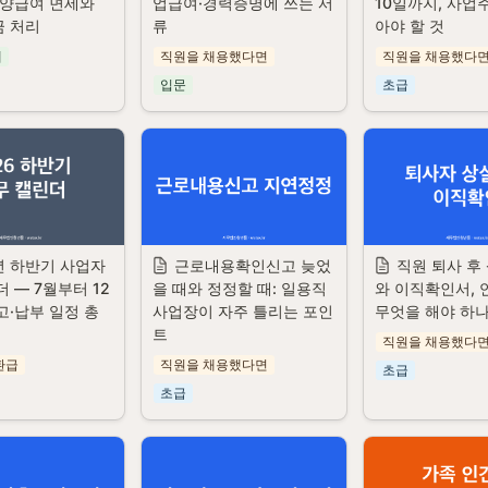
양급여 면세와 
업급여·경력증명에 쓰는 서
10일까지, 사업
 처리
류
아야 할 것
세
직원을 채용했다면
직원을 채용했다
입문
초급
년 하반기 사업자 
근로내용확인신고 늦었
직원 퇴사 후
 — 7월부터 12
을 때와 정정할 때: 일용직 
와 이직확인서, 
고·납부 일정 총
사업장이 자주 틀리는 포인
무엇을 해야 하
트
직원을 채용했다
환급
직원을 채용했다면
초급
초급