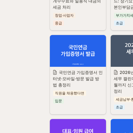
개수수료와 일용직 대금의 
드: 장기요
세금 처리
본인부담금
창업·사업자
부가가치
중급
초급
국민연금 가입증명서 인
2026
터넷·모바일·방문 발급 방
세무 캘린더
법 총정리
월까지 신
정리
직원을 채용했다면
세금납부·
입문
초급