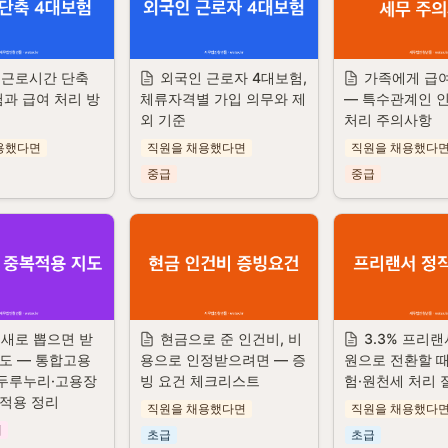
근로시간 단축 
외국인 근로자 4대보험, 
가족에게 급여
험과 급여 처리 방
체류자격별 가입 의무와 제
— 특수관계인 
외 기준
처리 주의사항
용했다면
직원을 채용했다면
직원을 채용했다
중급
중급
 새로 뽑으면 받
현금으로 준 인건비, 비
3.3% 프리
지도 — 통합고용
용으로 인정받으려면 — 증
원으로 전환할 때
두루누리·고용장
빙 요건 체크리스트
험·원천세 처리 
 적용 정리
직원을 채용했다면
직원을 채용했다
제
초급
초급