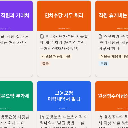
물, 직원 것과 거
미사용 연차수당 지급할 
직원에게 준
 세금 처리가 다
때 세무 처리 (원천징수·비
·휴가지원금, 세
용처리·연차사용촉진)
어떻게 하나
직원을 채용했다면
직원을 채용했다
중급
초급
·방문요양 사장님
고용보험 피보험자격 이
원천징수이
부가가치세 가이
력내역서 발급 방법 — 실
서 작성·제출 방법