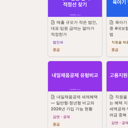
매출 규모가 작은 법인, 
육아기 
대표·임원 급여는 얼마가 
중 4대보
적정한가
법
법인세
직원을 채
중급
중급
내일채움공제 세제혜택 
직원을
— 일반형·청년형 비교와 
는 혜택 
2026년 가입 가능 현황
세액공제·
려금 중복
감면・공제
감면・공
중급