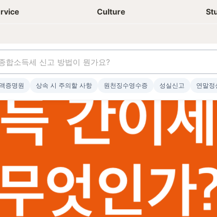
상담신청
청년들 일상
rvice
Culture
St
액증명원
상속 시 주의할 사항
원천징수영수증
성실신고
연말정