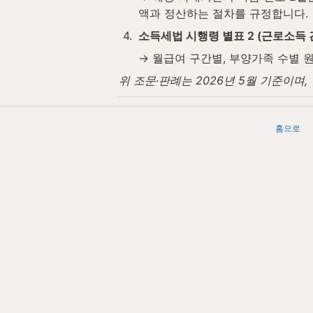
액과 정산하는 절차를 규정합니다.
4
.
소득세법 시행령 별표 2 (근로소득
→ 월급여 구간별, 부양가족 수별
위 조문·판례는 2026년 5월 기준이
세무법인청년들은 근로소득 간이세액표와
홈으로
 세무법인청년들 | 원문: 
https://www
Today